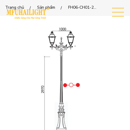
Trang chủ
Sản phẩm
FH06-CH01-2-LỒNG
MEN
U