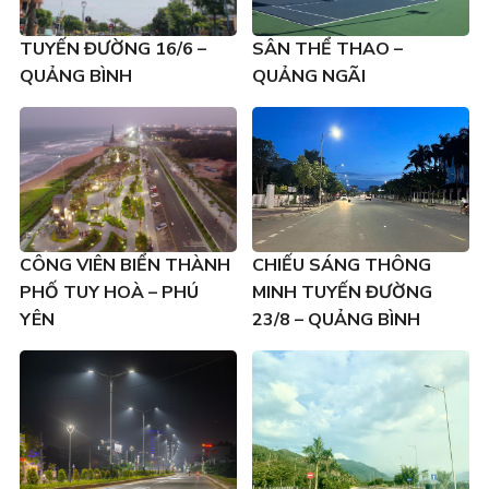
TUYẾN ĐƯỜNG 16/6 –
SÂN THỂ THAO –
QUẢNG BÌNH
QUẢNG NGÃI
CÔNG VIÊN BIỂN THÀNH
CHIẾU SÁNG THÔNG
PHỐ TUY HOÀ – PHÚ
MINH TUYẾN ĐƯỜNG
YÊN
23/8 – QUẢNG BÌNH