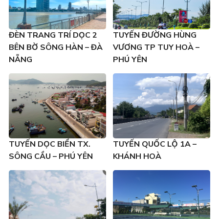
ĐÈN TRANG TRÍ DỌC 2
TUYẾN ĐƯỜNG HÙNG
BÊN BỜ SÔNG HÀN – ĐÀ
VƯƠNG TP TUY HOÀ –
NẴNG
PHÚ YÊN
TUYẾN DỌC BIỂN TX.
TUYẾN QUỐC LỘ 1A –
SÔNG CẦU – PHÚ YÊN
KHÁNH HOÀ