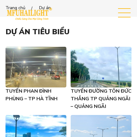
Trang chủ
Dự án
MEN
U
DỰ ÁN TIÊU BIỂU
TUYẾN PHAN ĐÌNH
TUYẾN ĐƯỜNG TÔN ĐỨC
PHÙNG – TP HÀ TĨNH
THẮNG TP QUẢNG NGÃI
– QUẢNG NGÃI