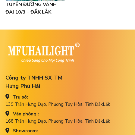
TUYẾN ĐƯỜNG VÀNH
ĐAI 10/3 – ĐẮK LẮK
Công ty TNHH SX-TM
Hưng Phú Hải
Trụ sở:
139 Trần Hưng Đạo, Phường Tuy Hòa, Tỉnh ĐắkLắk
Văn phòng :
168 Trần Hưng Đạo, Phường Tuy Hòa, Tỉnh ĐắkLắk
Showroom: