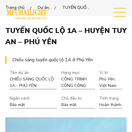
Trang chủ
Dự án
TUYẾN QUỐC LỘ 1A – HUYỆN TUY AN – PHÚ YÊN
MEN
U
TUYẾN QUỐC LỘ 1A – HUYỆN TUY
AN – PHÚ YÊN
Chiếu sáng tuyến quốc lộ 1A ở Phú Yên
Tên dự án
Hạng mục
Vị trí
CHIẾU SÁNG QUỐC LỘ
CÔNG TRÌNH
Phú Yên,
1A - PHÚ YÊN
CÔNG CỘNG
Việt Nam
Ngân sách
Chủ đầu tư
Tình trạng
Bảo mật
Bảo mật
Hoàn thành