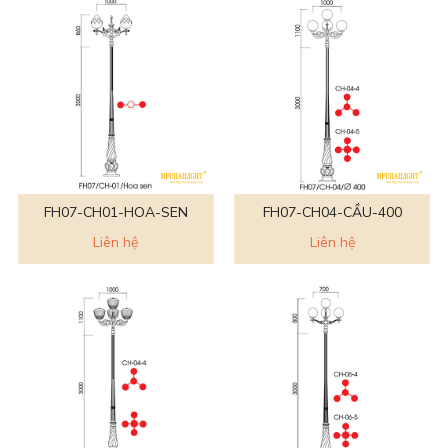
FH07-CH01-HOA-SEN
FH07-CH04-CẦU-400
Liên hệ
Liên hệ