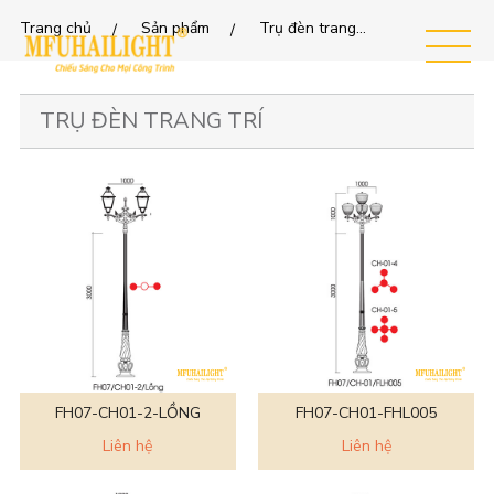
Trang chủ
Sản phẩm
Trụ đèn trang trí
MEN
U
TRỤ ĐÈN TRANG TRÍ
FH07-CH01-2-LỒNG
FH07-CH01-FHL005
Liên hệ
Liên hệ