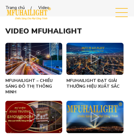
Trang chủ
Video
MEN
U
VIDEO MFUHALIGHT
MFUHAILIGHT – CHIẾU
MFUHAILIGHT ĐẠT GIẢI
SÁNG ĐÔ THỊ THÔNG
THƯỞNG HIỆU XUẤT SẮC
MINH