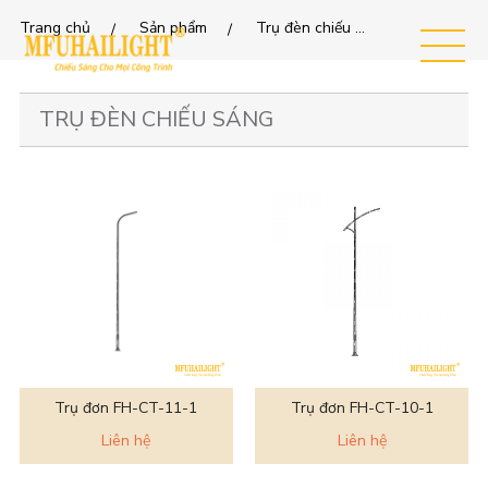
Trang chủ
Sản phẩm
Trụ đèn chiếu sáng
MEN
U
TRỤ ĐÈN CHIẾU SÁNG
Trụ đơn FH-CT-11-1
Trụ đơn FH-CT-10-1
Liên hệ
Liên hệ