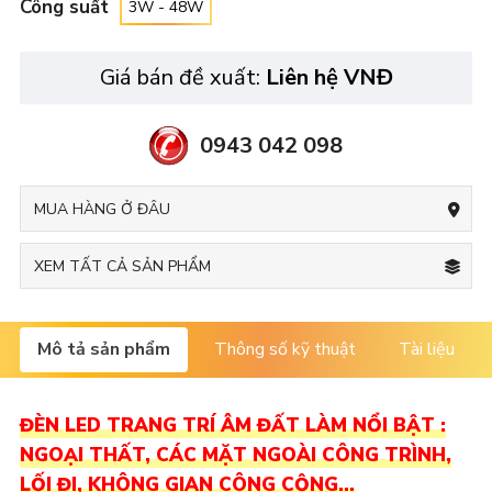
Công suất
3W - 48W
Giá bán đề xuất:
Liên hệ VNĐ
0943 042 098
MUA HÀNG Ở ĐÂU
XEM TẤT CẢ SẢN PHẨM
Mô tả sản phẩm
Thông số kỹ thuật
Tài liệu
ĐÈN LED TRANG TRÍ ÂM ĐẤT LÀM NỔI BẬT :
NGOẠI THẤT, CÁC MẶT NGOÀI CÔNG TRÌNH,
LỐI ĐI, KHÔNG GIAN CÔNG CỘNG…