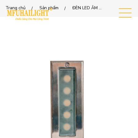
Trang chủ
Sản phẩm
ĐÈN LED ÂM ĐẤT MFUHAILIGHT UG-5Series
MEN
U