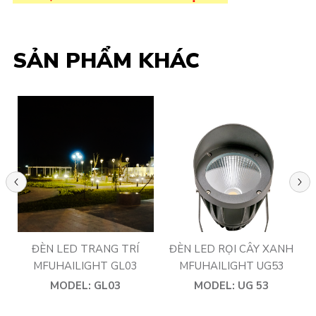
SẢN PHẨM KHÁC
revious
Next
ĐÈN LED TRANG TRÍ
ĐÈN LED RỌI CÂY XANH
MFUHAILIGHT GL03
MFUHAILIGHT UG53
MODEL: GL03
MODEL: UG 53